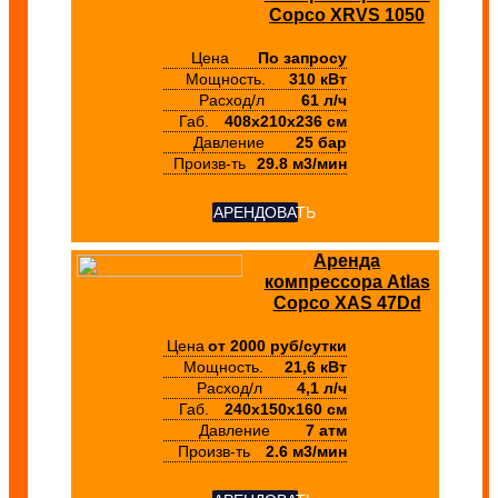
Copco XRVS 1050
Цена
По запросу
Мощность.
310 кВт
Расход/л
61 л/ч
Габ.
408х210х236 см
Давление
25 бар
Произв-ть
29.8 м3/мин
АРЕНДОВАТЬ
Аренда
компрессора Atlas
Copco XAS 47Dd
Цена
от 2000 руб/сутки
Мощность.
21,6 кВт
Расход/л
4,1 л/ч
Габ.
240х150х160 см
Давление
7 атм
Произв-ть
2.6 м3/мин