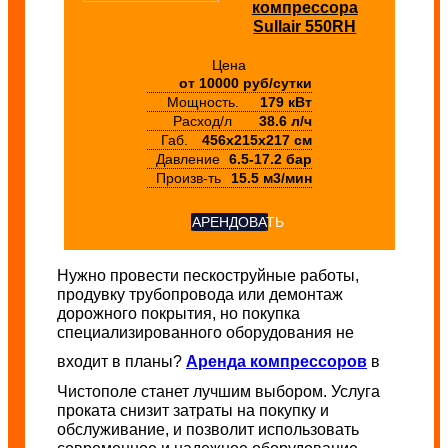
компрессора
Sullair 550RH
Цена
от 10000 руб/сутки
Мощность.
179 кВт
Расход/л
38.6 л/ч
Габ.
456х215х217 см
Давление
6.5-17.2 бар
Произв-ть
15.5 м3/мин
АРЕНДОВАТЬ
Нужно провести пескоструйные работы,
продувку трубопровода или демонтаж
дорожного покрытия, но покупка
специализированного оборудования не
входит в планы?
Аренда компрессоров
в
Чистополе станет лучшим выбором. Услуга
проката снизит затраты на покупку и
обслуживание, и позволит использовать