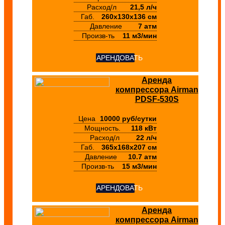
Расход/л
21,5 л/ч
Габ.
260х130х136 см
Давление
7 атм
Произв-ть
11 м3/мин
АРЕНДОВАТЬ
Аренда
компрессора Airman
PDSF-530S
Цена
10000 руб/сутки
Мощность.
118 кВт
Расход/л
22 л/ч
Габ.
365х168х207 см
Давление
10.7 атм
Произв-ть
15 м3/мин
АРЕНДОВАТЬ
Аренда
компрессора Airman