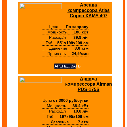
Аренда
компрессора Atlas
Copco XAMS 407
Цена
По запросу
Мощность.
186 кВт
Расход/л
39,9 л/ч
Габ.
551х199х209 см
Давление
8,6 атм
Произв-ть
24,5/мин
АРЕНДОВАТЬ
Аренда
компрессора Airman
PDS-175S
Цена
от 3000 руб/сутки
Мощность.
38.4 кВт
Расход/л
10.8 л/ч
Габ.
197х95х106 см
Давление
7 атм