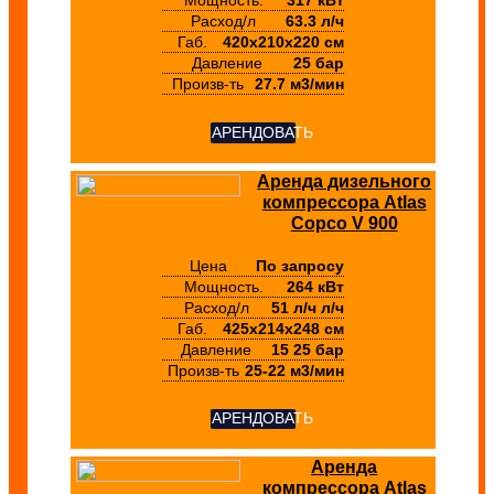
Мощность.
317 кВт
Расход/л
63.3 л/ч
Габ.
420х210х220 см
Давление
25 бар
Произв-ть
27.7 м3/мин
АРЕНДОВАТЬ
Аренда дизельного
компрессора Atlas
Copco V 900
Цена
По запросу
Мощность.
264 кВт
Расход/л
51 л/ч л/ч
Габ.
425х214х248 см
Давление
15 25 бар
Произв-ть
25-22 м3/мин
АРЕНДОВАТЬ
Аренда
компрессора Atlas