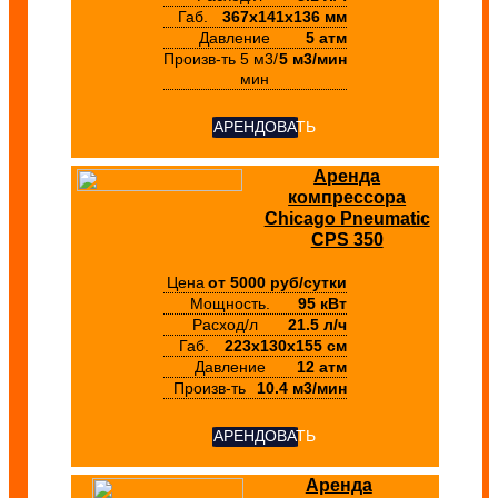
Габ.
367х141х136 мм
Давление
5 атм
Произв-ть
5 м3/
5 м3/мин
мин
АРЕНДОВАТЬ
Аренда
компрессора
Chicago Pneumatic
CPS 350
Цена
от 5000 руб/сутки
Мощность.
95 кВт
Расход/л
21.5 л/ч
Габ.
223х130х155 см
Давление
12 атм
Произв-ть
10.4 м3/мин
АРЕНДОВАТЬ
Аренда