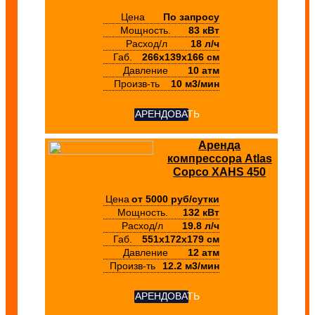
Цена
По запросу
Мощность.
83 кВт
Расход/л
18 л/ч
Габ.
266х139х166 см
Давление
10 атм
Произв-ть
10 м3/мин
АРЕНДОВАТЬ
Аренда
компрессора Atlas
Copco XAHS 450
Цена
от 5000 руб/сутки
Мощность.
132 кВт
Расход/л
19.8 л/ч
Габ.
551х172х179 см
Давление
12 атм
Произв-ть
12.2 м3/мин
АРЕНДОВАТЬ