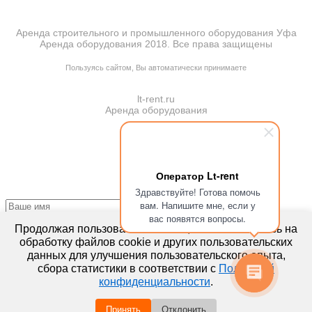
Аренда строительного и промышленного оборудования Уфа
Аренда оборудования 2018. Все права защищены
ПОЛИТИКА КОНФИДЕНЦИАЛЬНОСТИ
Пользуясь сайтом, Вы автоматически принимаете
ПРАВИЛА ПЕРЕДАЧИ И ОБРАБОТКИ ПЕРСОНАЛЬНЫХ ДАННЫХ
lt-rent.ru
Аренда оборудования
Оператор Lt-rent
Здравствуйте! Готова помочь
вам. Напишите мне, если у
вас появятся вопросы.
Отправляя запрос, Вы подтверждаете согласие на
обработку
Продолжая пользоваться сайтом, вы соглашаетесь на
персональных данных*
обработку файлов cookie и других пользовательских
данных для улучшения пользовательского опыта,
сбора статистики в соответствии с
Политикой
конфиденциальности
.
Отправляя запрос, Вы подтверждаете согласие на
обработку
персональных данных*
Принять
Отклонить