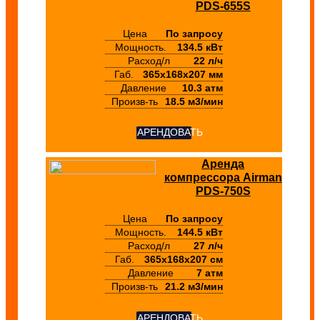
PDS-655S
Цена
По запросу
Мощность.
134.5 кВт
Расход/л
22 л/ч
Габ.
365х168х207 мм
Давление
10.3 атм
Произв-ть
18.5 м3/мин
АРЕНДОВАТЬ
Аренда
компрессора Airman
PDS-750S
Цена
По запросу
Мощность.
144.5 кВт
Расход/л
27 л/ч
Габ.
365х168х207 см
Давление
7 атм
Произв-ть
21.2 м3/мин
АРЕНДОВАТЬ