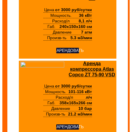
Цена
от 3000 руб/сутки
Мощность.
36 кВт
Расход/л
8,1 л/ч
Габ.
240х150х160 см
Давление
7 атм
Произв-ть
5.3 м3/мин
АРЕНДОВАТЬ
Аренда
компрессора Atlas
Copco ZT 75-90 VSD
Цена
от 3000 руб/сутки
Мощность.
101-116 кВт
Расход/л
л/ч
Габ.
358х165х266 см
Давление
10 бар
Произв-ть
21.2 м3/мин
АРЕНДОВАТЬ