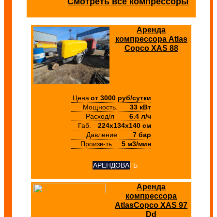
Смотреть все компрессоры
Аренда
компрессора Atlas
Copco XAS 88
Цена
от 3000 руб/сутки
Мощность.
33 кВт
Расход/л
6.4 л/ч
Габ.
224х134х140 см
Давление
7 бар
Произв-ть
5 м3/мин
АРЕНДОВАТЬ
Аренда
компрессора
AtlasCopco XAS 97
Dd