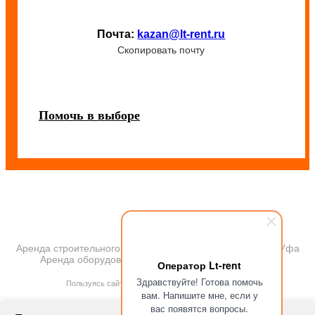
Почта:
kazan@lt-rent.ru
Скопировать почту
Помочь в выборе
Аренда строительного и промышленного оборудования Уфа
Аренда оборудования 2018. Все права защищены
Оператор Lt-rent
ПОЛИТИКА КОНФИДЕНЦИАЛЬНОСТИ
Здравствуйте! Готова помочь
Пользуясь сайтом, Вы автоматически принимаете
вам. Напишите мне, если у
ПРАВИЛА ПЕРЕДАЧИ И ОБРАБОТКИ ПЕРСОНАЛЬНЫХ ДАННЫХ
вас появятся вопросы.