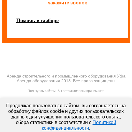
закажите звонок
Помочь в выборе
Аренда строительного и промышленного оборудования Уфа
Аренда оборудования 2018. Все права защищены
ПОЛИТИКА КОНФИДЕНЦИАЛЬНОСТИ
Пользуясь сайтом, Вы автоматически принимаете
ПРАВИЛА ПЕРЕДАЧИ И ОБРАБОТКИ ПЕРСОНАЛЬНЫХ ДАННЫХ
lt-rent.ru
Продолжая пользоваться сайтом, вы соглашаетесь на
Аренда оборудования
обработку файлов cookie и других пользовательских
данных для улучшения пользовательского опыта,
сбора статистики в соответствии с
Политикой
конфиденциальности
.