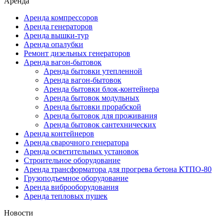
Аренда
Аренда компрессоров
Аренда генераторов
Аренда вышки-тур
Аренда опалубки
Ремонт дизельных генераторов
Аренда вагон-бытовок
Аренда бытовки утепленной
Аренда вагон-бытовок
Аренда бытовки блок-контейнера
Аренда бытовок модульных
Аренда бытовки прорабской
Аренда бытовок для проживания
Аренда бытовок сантехнических
Аренда контейнеров
Аренда сварочного генератора
Аренда осветительных установок
Строительное оборудование
Аренда трансформатора для прогрева бетона КТПО-80
Грузоподъемное оборудование
Аренда виброоборудования
Аренда тепловых пушек
Новости