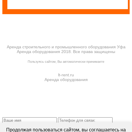
Аренда строительного и промышленного оборудования Уфа
Аренда оборудования 2018. Все права защищены
ПОЛИТИКА КОНФИДЕНЦИАЛЬНОСТИ
Пользуясь сайтом, Вы автоматически принимаете
ПРАВИЛА ПЕРЕДАЧИ И ОБРАБОТКИ ПЕРСОНАЛЬНЫХ ДАННЫХ
lt-rent.ru
Аренда оборудования
Отправляя запрос, Вы подтверждаете согласие на
обработку
Продолжая пользоваться сайтом, вы соглашаетесь на
персональных данных*