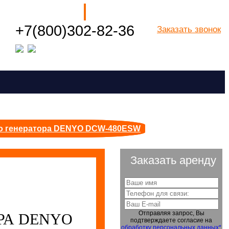
Наши филиалы
+7(800)302-82-36
Заказать звонок
Посмотреть все города РФ
о генератора DENYO DCW-480ESW
Заказать аренду
Отправляя запрос, Вы
РА DENYO
подтверждаете согласие на
обработку персональных данных*