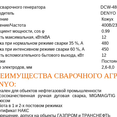
сварочного генератора
DCW-4
одитель
DENYO C
ение
Кожух
ение/Частота
400В/23
иент мощности, cos φ
0.99
ь максимальная, кВт/кВА
12
ка при нормальном режиме сварки 35 %, А
480
ка при интенсивном режиме сварки 60 %, А
450
ь вспомогательного бытового выхода, кВт
12
рки
Постоя
 электродов, мм
2,6-8,0
ЕИМУЩЕСТВА СВАРОЧНОГО АГР
NYO:
еален для объектов нефтегазовой промышленности
сосокачественная ручная дуговая сварка, MIG/MAG/TIG
юсом
бота в 1 и 2-х постовом режимах
ртификат НАКС
зрешение, допуск на объекты ГАЗПРОМ и ТРАНСНЕФТЬ