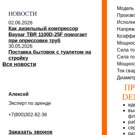
Модель 
НОВОСТИ
Произв
Исполн
02.06.2026
Как дизельный компрессор
Напряж
Baysar TBR 1100D-25F помогает
Коэффиц
при опрессовке труб
Мощност
30.05.2026
Сила то
Поставка бытовок с туалетом на
Сила то
стройку
Все новости
Мощност
Ток сва
Диаметр
ПР
Алексей
DE
Эксперт по аренде
ид
вы
+7(800)302-82-36
фл
ра
се
Заказать звонок
ра