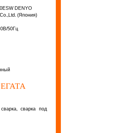
80ESW DENYO
o.,Ltd. (Япония)
0В/50Гц
нный
ЕГАТА
 сварка, сварка под