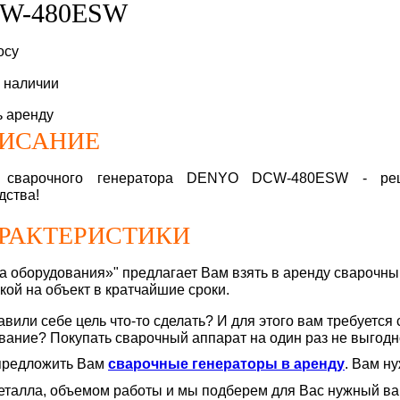
W-480ESW
осу
в наличии
ь аренду
ИСАНИЕ
 сварочного генератора DENYO DCW-480ESW - ре
дства!
РАКТЕРИСТИКИ
а оборудования»" предлагает Вам взять в аренду сварочн
кой на объект в кратчайшие сроки.
авили себе цель что-то сделать? И для этого вам требуется
вание? Покупать сварочный аппарат на один раз не выгодн
предложить Вам
сварочные генераторы в аренду
. Вам н
еталла, объемом работы и мы подберем для Вас нужный ва