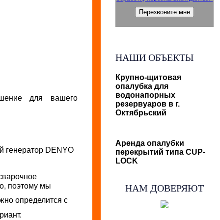
НАШИ ОБЪЕКТЫ
Крупно-щитовая
опалубка для
водонапорных
шение для вашего
резервуаров в г.
Октябрьский
Аренда опалубки
ый генератор DENYO
перекрытий типа CUP-
LOCK
 сварочное
о, поэтому мы
НАМ ДОВЕРЯЮТ
ужно определится с
риант.