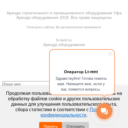
Аренда строительного и промышленного оборудования Уфа
Аренда оборудования 2018. Все права защищены
ПОЛИТИКА КОНФИДЕНЦИАЛЬНОСТИ
Пользуясь сайтом, Вы автоматически принимаете
ПРАВИЛА ПЕРЕДАЧИ И ОБРАБОТКИ ПЕРСОНАЛЬНЫХ ДАННЫХ
lt-rent.ru
Аренда оборудования
Оператор Lt-rent
Здравствуйте! Готова помочь
вам. Напишите мне, если у
вас появятся вопросы.
Отправляя запрос, Вы подтверждаете согласие на
обработку
Продолжая пользоваться сайтом, вы соглашаетесь на
персональных данных*
обработку файлов cookie и других пользовательских
данных для улучшения пользовательского опыта,
сбора статистики в соответствии с
Политикой
конфиденциальности
.
Отправляя запрос, Вы подтверждаете согласие на
обработку
персональных данных*
Принять
Отклонить