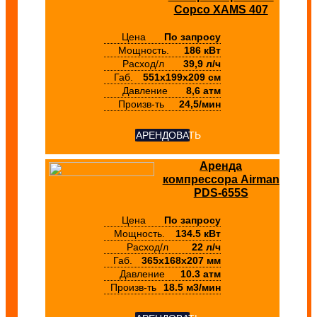
Copco XAMS 407
Цена
По запросу
Мощность.
186 кВт
Расход/л
39,9 л/ч
Габ.
551х199х209 см
Давление
8,6 атм
Произв-ть
24,5/мин
АРЕНДОВАТЬ
Аренда
компрессора Airman
PDS-655S
Цена
По запросу
Мощность.
134.5 кВт
Расход/л
22 л/ч
Габ.
365х168х207 мм
Давление
10.3 атм
Произв-ть
18.5 м3/мин