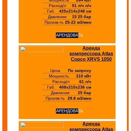
Мощность.
264 кВт
Расход/л
51 л/ч л/ч
Габ.
425х214х248 см
Давление
15 25 бар
Произв-ть
25-22 м3/мин
АРЕНДОВАТЬ
Аренда
компрессора Atlas
Copco XRVS 1050
Цена
По запросу
Мощность.
310 кВт
Расход/л
61 л/ч
Габ.
408х210х236 см
Давление
25 бар
Произв-ть
29.8 м3/мин
АРЕНДОВАТЬ
Аренда
компрессора Atlas